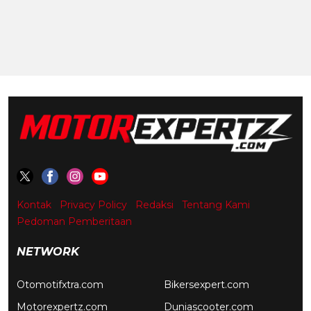
Kontak
Privacy Policy
Redaksi
Tentang Kami
Pedoman Pemberitaan
NETWORK
Otomotifxtra.com
Bikersexpert.com
Motorexpertz.com
Duniascooter.com