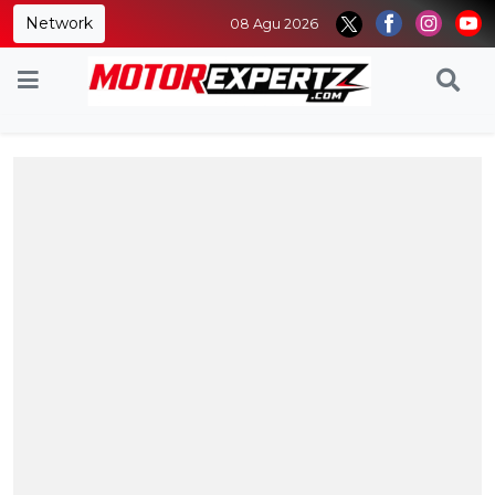
Network
08 Agu 2026