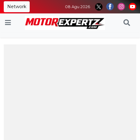
Network
08 Agu 2026