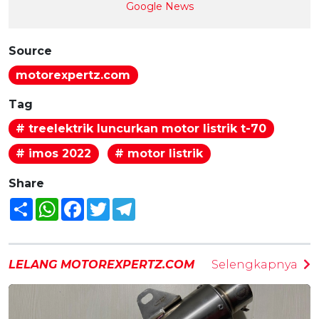
Google News
Source
motorexpertz.com
Tag
# treelektrik luncurkan motor listrik t-70
# imos 2022
# motor listrik
Share
Share
WhatsApp
Facebook
Twitter
Telegram
LELANG MOTOREXPERTZ.COM
Selengkapnya