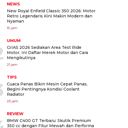
NEWS
1
New Royal Enfield Classic 350 2026: Motor
Retro Legendaris Kini Makin Modern dan
Nyaman
19 jam
UMUM
2
GIIAS 2026 Sediakan Area Test Ride
Motor, Ini Daftar Merek Motor dan Cara
Mengikutinya
21 jam
TIPS
3
Cuaca Panas Bikin Mesin Cepat Panas,
Begini Pentingnya Kondisi Coolant
Radiator
23 jam
REVIEW
4
BMW C400 GT Terbaru: Skutik Premium
350 cc dengan Fitur Mewah dan Performa