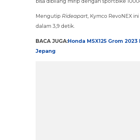
bisa dibilang mirip dengan sportbike 1000
Mengutip
Rideapart,
Kymco RevoNEX ini b
dalam 3,9 detik.
BACA JUGA:
Honda MSX125 Grom 2023 R
Jepang