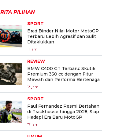
RITA PILIHAN
SPORT
Brad Binder Nilai Motor MotoGP
Terbaru Lebih Agresif dan Sulit
Ditaklukkan
11 jam
REVIEW
BMW C400 GT Terbaru: Skutik
Premium 350 cc dengan Fitur
Mewah dan Performa Bertenaga
13 jam
SPORT
Raul Fernandez Resmi Bertahan
di Trackhouse hingga 2028, Siap
Hadapi Era Baru MotoGP
17 jam
UMUM