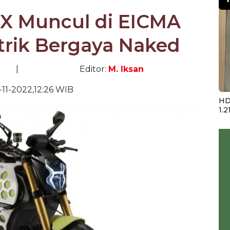
X Muncul di EICMA
strik Bergaya Naked
|
Editor:
M. Iksan
-11-2022,12:26 WIB
HD
1.2