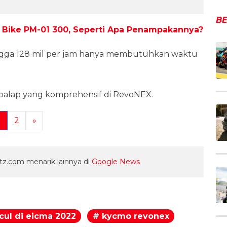
BE
Bike PM-01 300, Seperti Apa Penampakannya?
ngga 128 mil per jam hanya membutuhkan waktu
balap yang komprehensif di RevoNEX.
1
2
»
z.com menarik lainnya di
Google News
ul di eicma 2022
# kycmo revonex