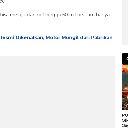
cc.
isa melaju dari nol hingga 60 mil per jam hanya
esmi Dikenalkan, Motor Mungil dari Pabrikan
PU
Gl
Ga