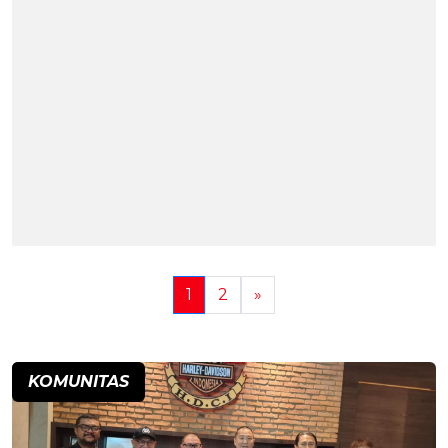
1
2
»
KOMUNITAS