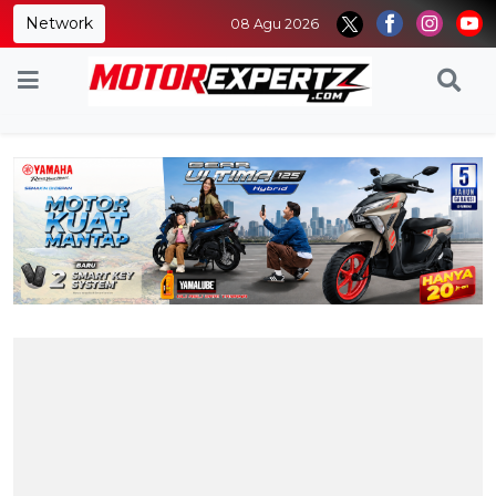
Network
08 Agu 2026