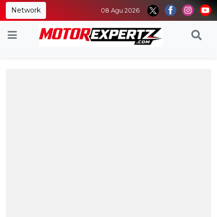
Network
08 Agu 2026