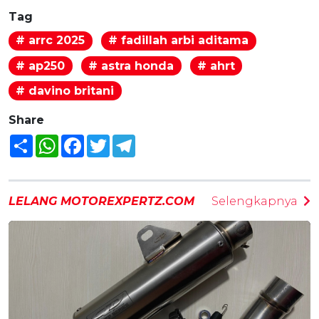
Tag
# arrc 2025
# fadillah arbi aditama
# ap250
# astra honda
# ahrt
# davino britani
Share
Share
WhatsApp
Facebook
Twitter
Telegram
LELANG MOTOREXPERTZ.COM
Selengkapnya