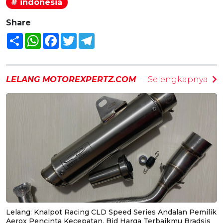
# indonesia
Share
Share
WhatsApp
Facebook
Twitter
Telegram
LELANG MOTOREXPERTZ.COM
Selengkapnya
Lelang: Knalpot Racing CLD Speed Series Andalan Pemilik
Aerox Pencinta Kecepatan, Bid Harga Terbaikmu Bradsis