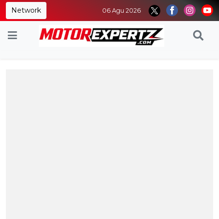
Network
06 Agu 2026