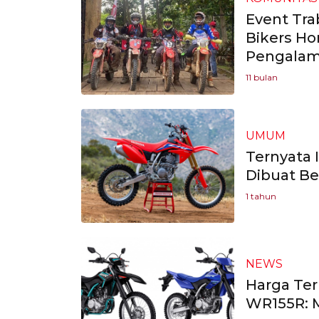
Event Tra
Bikers Ho
Pengalam
11 bulan
UMUM
Ternyata 
Dibuat B
1 tahun
NEWS
Harga Ter
WR155R: M