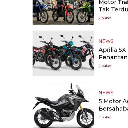
Motor Tra
Tak Terd
2 bulan
NEWS
Aprilia S
Penantan
2 bulan
NEWS
5 Motor A
Bersahaba
3 bulan