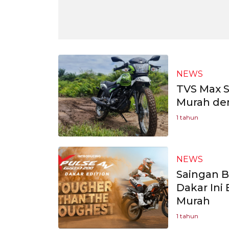
NEWS
TVS Max S
Murah de
1 tahun
NEWS
Saingan B
Dakar Ini
Murah
1 tahun