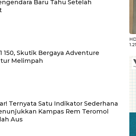
engendara Baru Tahu Setelah
t
HD
1.2
1 150, Skutik Bergaya Adventure
itur Melimpah
r! Ternyata Satu Indikator Sederhana
 Menunjukkan Kampas Rem Teromol
dah Aus