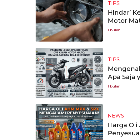
TIPS
Hindari Ke
Motor Mat
1 bulan
TIPS
Mengenal 
Apa Saja 
1 bulan
NEWS
Harga Ol
Penyesuai