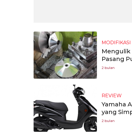
MODIFIKASI
Mengulik 
Pasang Pu
2 bulan
REVIEW
Yamaha Ax
yang Simp
2 bulan