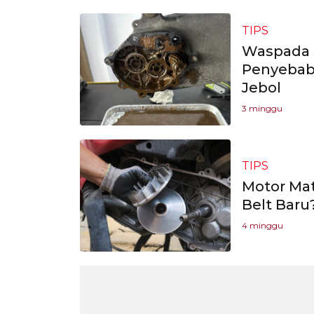
TIPS
Waspada S
Penyebab 
Jebol
3 minggu
TIPS
Motor Mat
Belt Baru
4 minggu