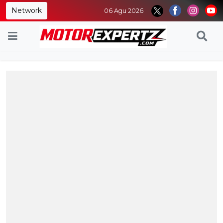
Network
06 Agu 2026