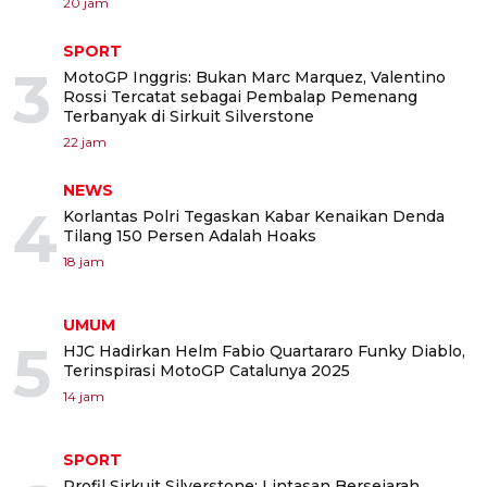
20 jam
SPORT
3
MotoGP Inggris: Bukan Marc Marquez, Valentino
Rossi Tercatat sebagai Pembalap Pemenang
Terbanyak di Sirkuit Silverstone
22 jam
NEWS
4
Korlantas Polri Tegaskan Kabar Kenaikan Denda
Tilang 150 Persen Adalah Hoaks
18 jam
UMUM
5
HJC Hadirkan Helm Fabio Quartararo Funky Diablo,
Terinspirasi MotoGP Catalunya 2025
14 jam
SPORT
Profil Sirkuit Silverstone: Lintasan Bersejarah