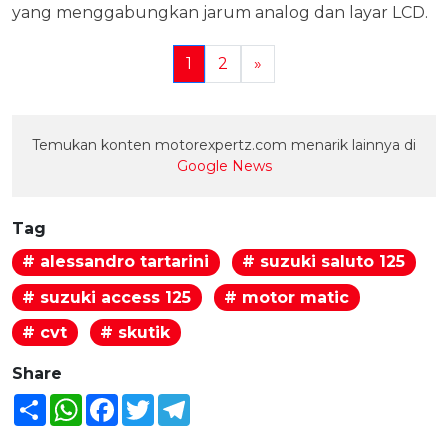
yang menggabungkan jarum analog dan layar LCD.
1
2
»
Temukan konten motorexpertz.com menarik lainnya di
Google News
Tag
# alessandro tartarini
# suzuki saluto 125
# suzuki access 125
# motor matic
# cvt
# skutik
Share
Share
WhatsApp
Facebook
Twitter
Telegram