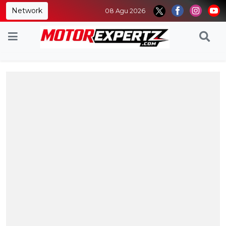
Network
08 Agu 2026