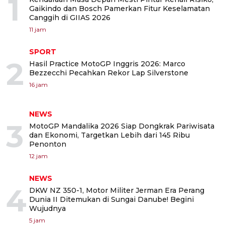
1
Gaikindo dan Bosch Pamerkan Fitur Keselamatan
Canggih di GIIAS 2026
11 jam
SPORT
2
Hasil Practice MotoGP Inggris 2026: Marco
Bezzecchi Pecahkan Rekor Lap Silverstone
16 jam
NEWS
3
MotoGP Mandalika 2026 Siap Dongkrak Pariwisata
dan Ekonomi, Targetkan Lebih dari 145 Ribu
Penonton
12 jam
NEWS
4
DKW NZ 350-1, Motor Militer Jerman Era Perang
Dunia II Ditemukan di Sungai Danube! Begini
Wujudnya
5 jam