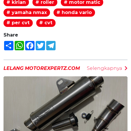
# kirian
# roller
# motor matic
# yamaha nmax
# honda vario
# per cvt
# cvt
Share
Share
WhatsApp
Facebook
Twitter
Telegram
LELANG MOTOREXPERTZ.COM
Selengkapnya