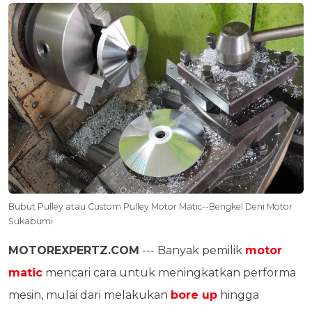
Bubut Pulley atau Custom Pulley Motor Matic--Bengkel Deni Motor
Sukabumi
MOTOREXPERTZ.COM
--- Banyak pemilik
motor
matic
mencari cara untuk meningkatkan performa
mesin, mulai dari melakukan
bore up
hingga