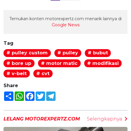
Temukan konten motorexpertz.com menarik lainnya di
Google News
Tag
# pulley custom
# pulley
# bubut
# bore up
# motor matic
# modifikasi
# v-belt
# cvt
Share
Share
WhatsApp
Facebook
Twitter
Telegram
LELANG MOTOREXPERTZ.COM
Selengkapnya