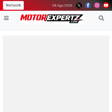
Network
08 Agu 2026