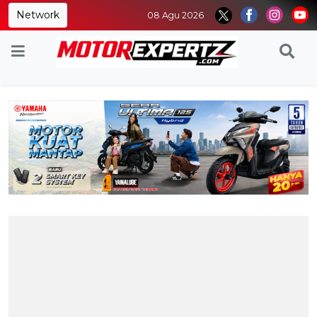
Network
08 Agu 2026