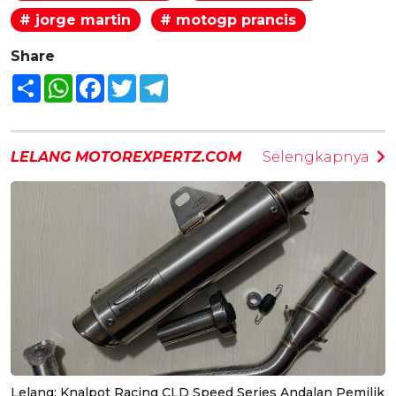
# jorge martin
# motogp prancis
Share
Share
WhatsApp
Facebook
Twitter
Telegram
LELANG MOTOREXPERTZ.COM
Selengkapnya
Lelang: Knalpot Racing CLD Speed Series Andalan Pemilik