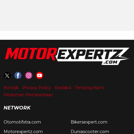
Kontak
Privacy Policy
Redaksi
Tentang Kami
Pedoman Pemberitaan
NETWORK
Otomotifxtra.com
Bikersexpert.com
Motorexpertz.com
Duniascooter.com