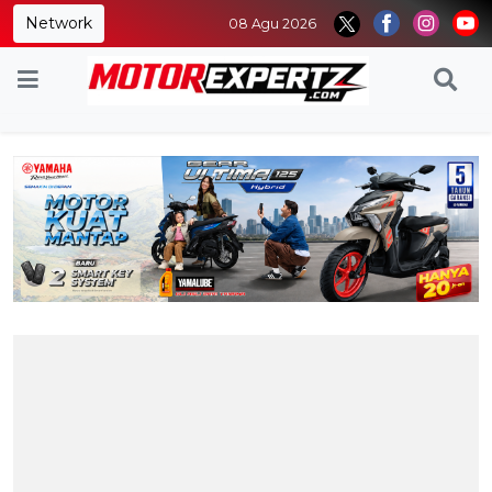
Network
08 Agu 2026