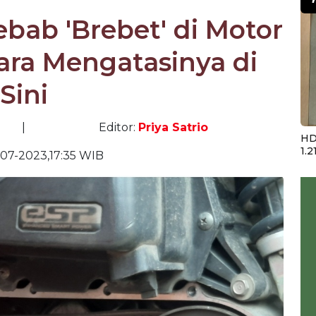
ebab 'Brebet' di Motor
Cara Mengatasinya di
Sini
|
Editor:
Priya Satrio
HD
1.2
07-2023,17:35 WIB