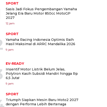
SPORT
1
Sasis Jadi Fokus Pengembangan Yamaha
Jelang Era Baru Motor 850cc MotoGP
2027
12 jam
SPORT
2
Yamaha Racing Indonesia Optimis Raih
Hasil Maksimal di ARRC Mandalika 2026
9 jam
EV-READY
3
Insentif Motor Listrik Belum Jelas,
Polytron Kasih Subsidi Mandiri hingga Rp
6,5 Juta!
9 jam
SPORT
4
Triumph Siapkan Mesin Baru Moto2 2027
dengan Performa Lebih Bertenaga