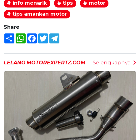
# info menarik
# tips
# motor
# tips amankan motor
Share
Share
WhatsApp
Facebook
Twitter
Telegram
LELANG MOTOREXPERTZ.COM
Selengkapnya