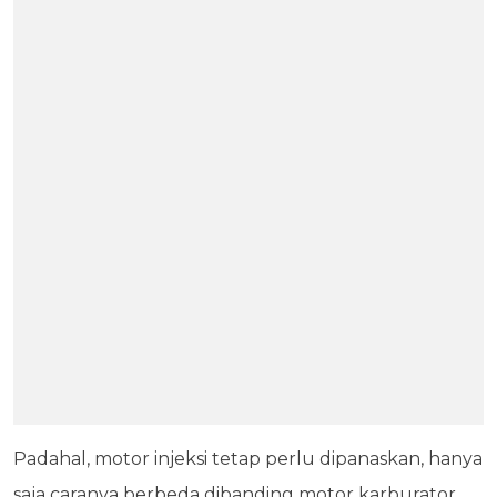
Padahal, motor injeksi tetap perlu dipanaskan, hanya
saja caranya berbeda dibanding motor karburator.