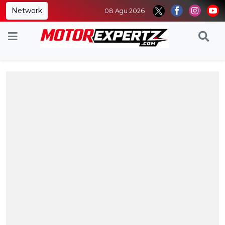
Network
08 Agu 2026