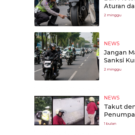
Aturan d
2 minggu
NEWS
Jangan Ma
Sanksi Ku
2 minggu
NEWS
Takut den
Penumpan
1 bulan