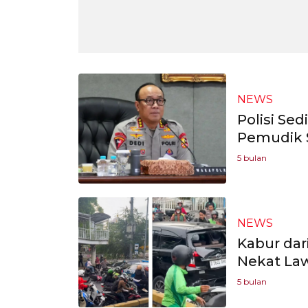
NEWS
Polisi Se
Pemudik 
5 bulan
NEWS
Kabur dari
Nekat La
5 bulan