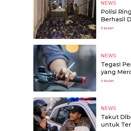
NEWS
Polisi Rin
Berhasil
3 bulan
NEWS
Tegas! Pe
yang Mero
4 bulan
NEWS
Takut Dibe
untuk Te