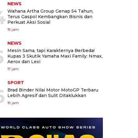
NEWS
4
Wahana Artha Group Genap 54 Tahun,
Terus Gaspol Kembangkan Bisnis dan
Perkuat Aksi Sosial
19 jam
NEWS
5
Mesin Sama, tapi Karakternya Berbeda!
Kupas 3 Skutik Yamaha Maxi Family: Nmax,
Aerox dan Lexi
17 jam
SPORT
6
Brad Binder Nilai Motor MotoGP Terbaru
Lebih Agresif dan Sulit Ditaklukkan
19 jam