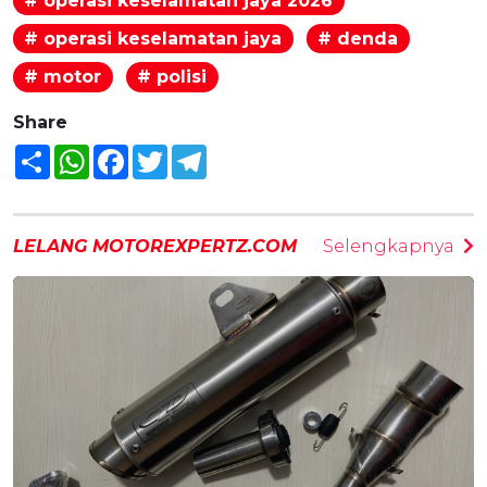
# operasi keselamatan jaya 2026
# operasi keselamatan jaya
# denda
# motor
# polisi
Share
Share
WhatsApp
Facebook
Twitter
Telegram
LELANG MOTOREXPERTZ.COM
Selengkapnya