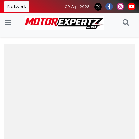
Network
09 Agu 2026