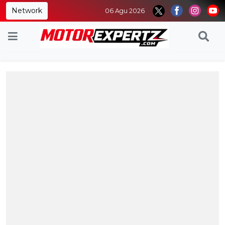
Network
06 Agu 2026