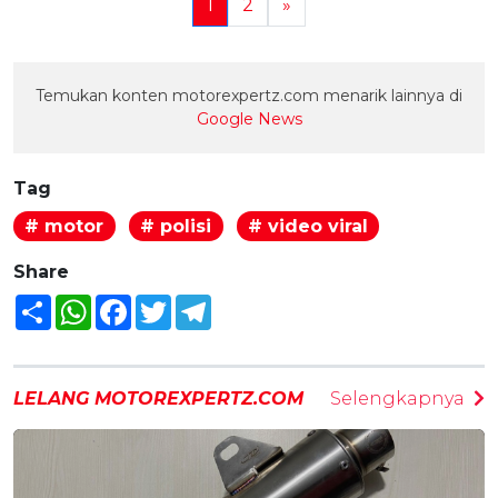
1
2
»
Temukan konten motorexpertz.com menarik lainnya di
Google News
Tag
# motor
# polisi
# video viral
Share
Share
WhatsApp
Facebook
Twitter
Telegram
LELANG MOTOREXPERTZ.COM
Selengkapnya