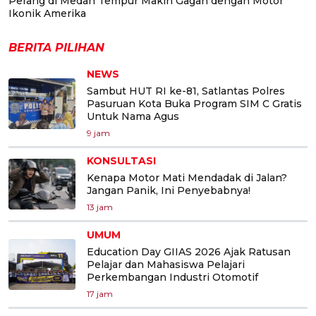
Perang di Medan Tempur Makin Gagah dengan Motor
Ikonik Amerika
BERITA PILIHAN
NEWS
Sambut HUT RI ke-81, Satlantas Polres
Pasuruan Kota Buka Program SIM C Gratis
Untuk Nama Agus
9 jam
KONSULTASI
Kenapa Motor Mati Mendadak di Jalan?
Jangan Panik, Ini Penyebabnya!
13 jam
UMUM
Education Day GIIAS 2026 Ajak Ratusan
Pelajar dan Mahasiswa Pelajari
Perkembangan Industri Otomotif
17 jam