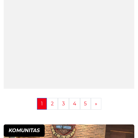
1
2
3
4
5
»
KOMUNITAS