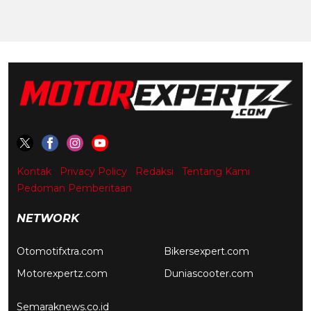
Kontak
Privacy Policy
Redaksi
Tentang Kami
Pedoman Pemberitaan
NETWORK
Otomotifxtra.com
Bikersexpert.com
Motorexpertz.com
Duniascooter.com
Semaraknews.co.id