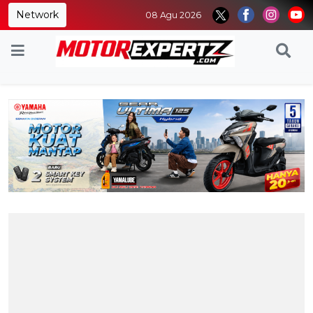
Network
08 Agu 2026