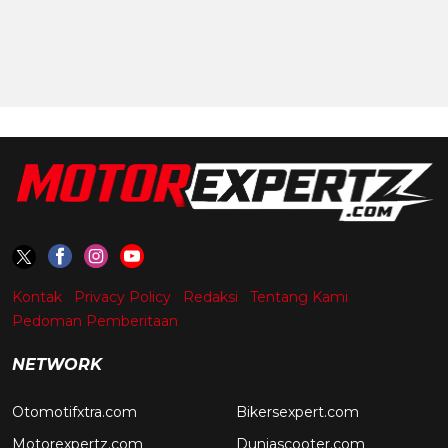
Kontak
Privacy Policy
Redaksi
Tentang Kami
Pedoman Pemberitaan
NETWORK
Otomotifxtra.com
Bikersexpert.com
Motorexpertz.com
Duniascooter.com