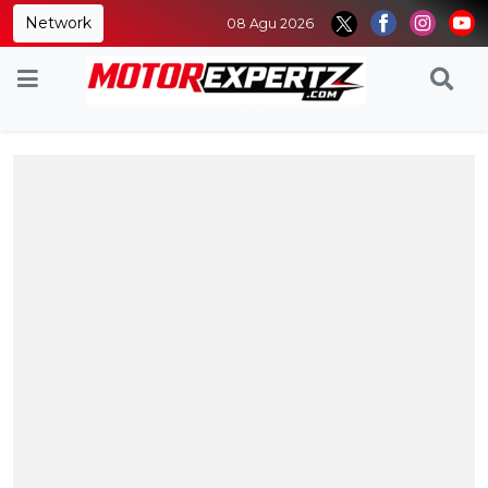
Network
08 Agu 2026