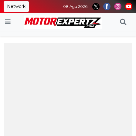
Network
08 Agu 2026