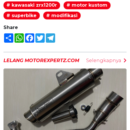
# kawasaki zrx1200r
# motor kustom
# superbike
# modifikasi
Share
Share
WhatsApp
Facebook
Twitter
Telegram
LELANG MOTOREXPERTZ.COM
Selengkapnya