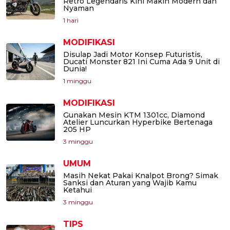
Retro Legendaris Kini Makin Modern dan
Nyaman
1 hari
MODIFIKASI
Disulap Jadi Motor Konsep Futuristis,
Ducati Monster 821 Ini Cuma Ada 9 Unit di
Dunia!
1 minggu
MODIFIKASI
Gunakan Mesin KTM 1301cc, Diamond
Atelier Luncurkan Hyperbike Bertenaga
205 HP
3 minggu
UMUM
Masih Nekat Pakai Knalpot Brong? Simak
Sanksi dan Aturan yang Wajib Kamu
Ketahui
3 minggu
TIPS