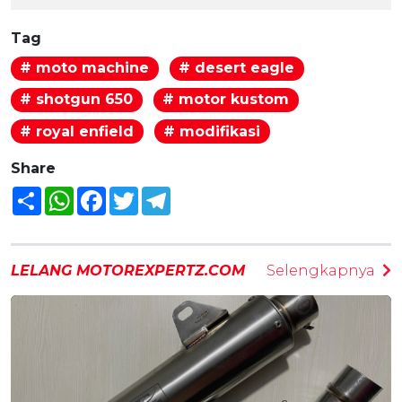
Tag
# moto machine
# desert eagle
# shotgun 650
# motor kustom
# royal enfield
# modifikasi
Share
Share
WhatsApp
Facebook
Twitter
Telegram
LELANG MOTOREXPERTZ.COM
Selengkapnya