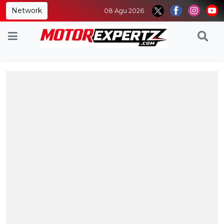
Network
08 Agu 2026