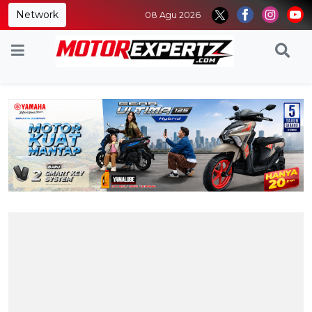
Network
08 Agu 2026