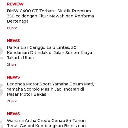
REVIEW
1
BMW C400 GT Terbaru: Skutik Premium
350 cc dengan Fitur Mewah dan Performa
Bertenaga
19 jam
NEWS
2
Parkir Liar Ganggu Lalu Lintas, 30
Kendaraan Ditindak di Jalan Sunter Karya
Jakarta Utara
21 jam
NEWS
3
Legenda Motor Sport Yamaha Belum Mati,
Yamaha Scorpio Masih Jadi Incaran di
Pasar Motor Bekas
21 jam
NEWS
4
Wahana Artha Group Genap 54 Tahun,
Terus Gaspol Kembangkan Bisnis dan