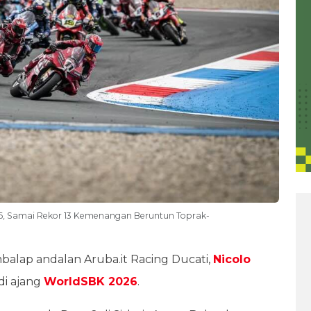
26, Samai Rekor 13 Kemenangan Beruntun Toprak-
alap andalan Aruba.it Racing Ducati,
Nicolo
di ajang
WorldSBK 2026
.