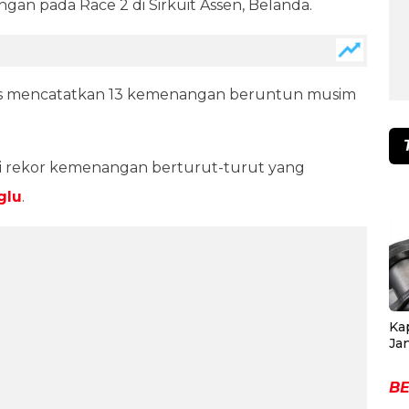
an pada Race 2 di Sirkuit Assen, Belanda.
kses mencatatkan 13 kemenangan beruntun musim
i rekor kemenangan berturut-turut yang
glu
.
Ka
Ja
BE