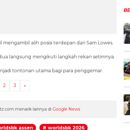
BE
l mengambil alih posisi terdepan dari Sam Lowes.
kedua langsung mengikuti langkah rekan setimnya.
enjadi tontonan utama bagi para penggemar.
2
3
»
z.com menarik lainnya di
Google News
rldsbk assen
# worldsbk 2026