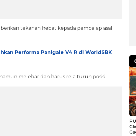
berikan tekanan hebat kepada pembalap asal
uhkan Performa Panigale V4 R di WorldSBK
amun melebar dan harus rela turun posisi.
PU
Gl
Ga