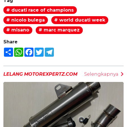
Tag
# ducati race of champions
# nicolo bulega
# world ducati week
# misano
# marc marquez
Share
Share
WhatsApp
Facebook
Twitter
Telegram
LELANG MOTOREXPERTZ.COM
Selengkapnya