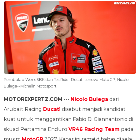
Pembalap WorldSBK dan Tes Rider Ducati Lenovo MotoGP, Nicolo
Bulega--Michelin Motosport
MOTOREXPERTZ.COM
---
Nicolo Bulega
dari
Aruba.it Racing
Ducati
disebut menjadi kandidat
kuat untuk menggantikan Fabio Di Giannantonio di
skuad Pertamina Enduro
VR46 Racing Team
pada
musim
MotoGP
2027. Kabar ini ramai dibahas di sela