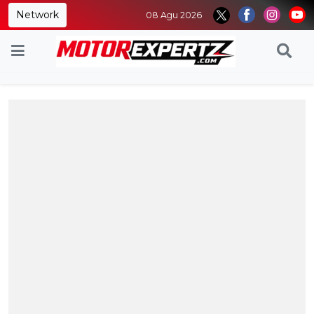
Network
08 Agu 2026