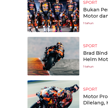
SPORT
Bukan Per
Motor da
1 tahun
SPORT
Brad Bind
Helm Mo
1 tahun
SPORT
Motor Pr
Dilelang, 