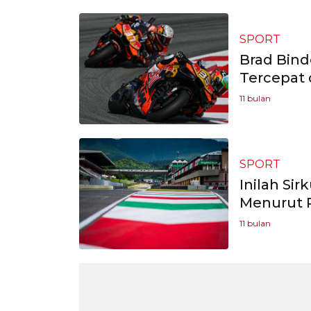
SPORT
Brad Bin
Tercepat 
11 bulan
SPORT
Inilah Si
Menurut 
11 bulan