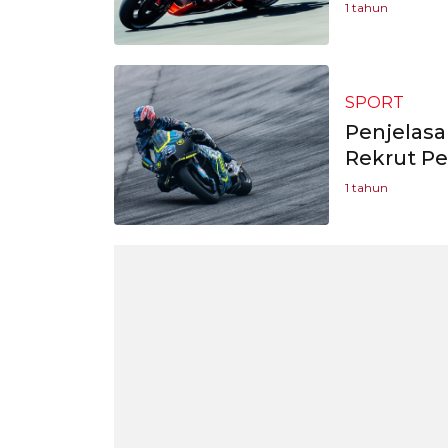
1 tahun
SPORT
Penjelasa
Rekrut P
1 tahun