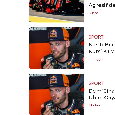
Agresif d
17 jam
SPORT
Nasib Bra
Kursi KTM
1 minggu
SPORT
Demi Jina
Ubah Gaya
6 bulan