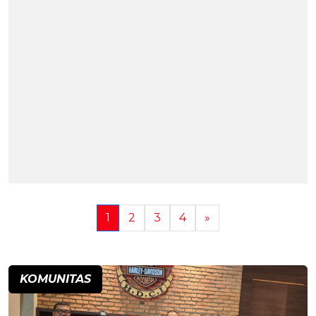
1
2
3
4
»
KOMUNITAS