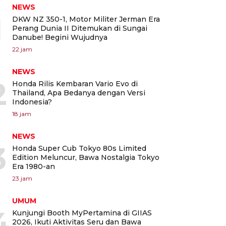
NEWS
1
DKW NZ 350-1, Motor Militer Jerman Era
Perang Dunia II Ditemukan di Sungai
Danube! Begini Wujudnya
22 jam
NEWS
2
Honda Rilis Kembaran Vario Evo di
Thailand, Apa Bedanya dengan Versi
Indonesia?
18 jam
NEWS
3
Honda Super Cub Tokyo 80s Limited
Edition Meluncur, Bawa Nostalgia Tokyo
Era 1980-an
23 jam
UMUM
4
Kunjungi Booth MyPertamina di GIIAS
2026, Ikuti Aktivitas Seru dan Bawa