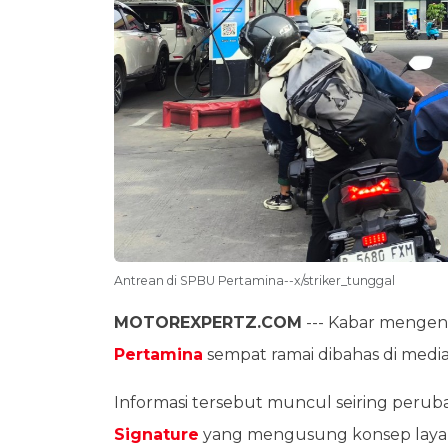
Antrean di SPBU Pertamina--x/striker_tunggal
MOTOREXPERTZ.COM
--- Kabar mengenai
Pertamina
sempat ramai dibahas di media 
Informasi tersebut muncul seiring peru
Signature
yang mengusung konsep laya