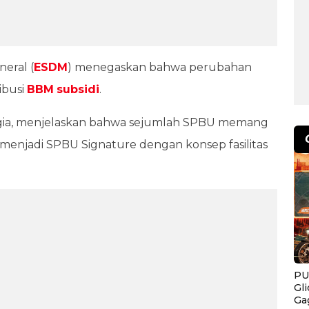
eral (
ESDM
) menegaskan bahwa perubahan
ibusi
BBM
subsidi
.
ggia, menjelaskan bahwa sejumlah SPBU memang
enjadi SPBU Signature dengan konsep fasilitas
PU
Gl
Ga