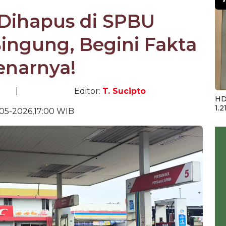
e Dihapus di SPBU
Bingung, Begini Fakta
enarnya!
|
Editor:
T. Sucipto
HD
1.2
-05-2026,17:00 WIB