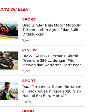
RITA PILIHAN
SPORT
Brad Binder Nilai Motor MotoGP
Terbaru Lebih Agresif dan Sulit
Ditaklukkan
5 jam
REVIEW
BMW C400 GT Terbaru: Skutik
Premium 350 cc dengan Fitur
Mewah dan Performa Bertenaga
7 jam
SPORT
Raul Fernandez Resmi Bertahan
di Trackhouse hingga 2028, Siap
Hadapi Era Baru MotoGP
11 jam
UMUM