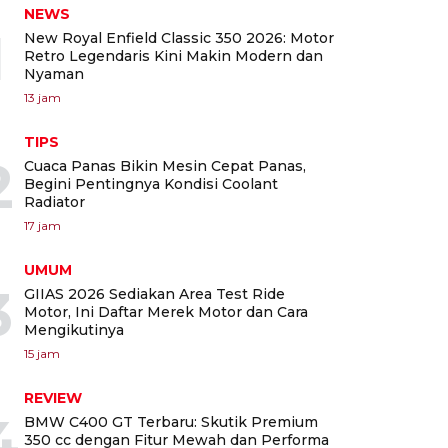
NEWS
1
New Royal Enfield Classic 350 2026: Motor
Retro Legendaris Kini Makin Modern dan
Nyaman
13 jam
TIPS
2
Cuaca Panas Bikin Mesin Cepat Panas,
Begini Pentingnya Kondisi Coolant
Radiator
17 jam
UMUM
3
GIIAS 2026 Sediakan Area Test Ride
Motor, Ini Daftar Merek Motor dan Cara
Mengikutinya
15 jam
REVIEW
4
BMW C400 GT Terbaru: Skutik Premium
350 cc dengan Fitur Mewah dan Performa