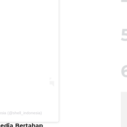
esia (@shell_indonesia)
sedia Bertahap