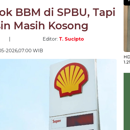
sok BBM di SPBU, Tapi
in Masih Kosong
|
Editor:
T. Sucipto
05-2026,07:00 WIB
HD
1.2