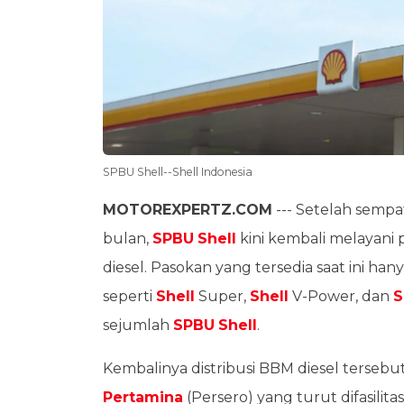
SPBU Shell--Shell Indonesia
MOTOREXPERTZ.COM
--- Setelah semp
bulan,
SPBU
Shell
kini kembali melayani 
diesel. Pasokan yang tersedia saat ini han
seperti
Shell
Super,
Shell
V-Power, dan
S
sejumlah
SPBU
Shell
.
Kembalinya distribusi BBM diesel tersebu
Pertamina
(Persero) yang turut difasilita