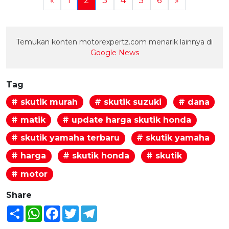
«
1
2
3
4
5
6
»
Temukan konten motorexpertz.com menarik lainnya di
Google News
Tag
# skutik murah
# skutik suzuki
# dana
# matik
# update harga skutik honda
# skutik yamaha terbaru
# skutik yamaha
# harga
# skutik honda
# skutik
# motor
Share
Share
WhatsApp
Facebook
Twitter
Telegram