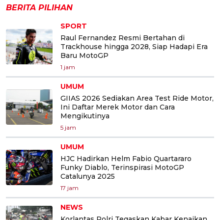
BERITA PILIHAN
SPORT
Raul Fernandez Resmi Bertahan di
Trackhouse hingga 2028, Siap Hadapi Era
Baru MotoGP
1 jam
UMUM
GIIAS 2026 Sediakan Area Test Ride Motor,
Ini Daftar Merek Motor dan Cara
Mengikutinya
5 jam
UMUM
HJC Hadirkan Helm Fabio Quartararo
Funky Diablo, Terinspirasi MotoGP
Catalunya 2025
17 jam
NEWS
Korlantas Polri Tegaskan Kabar Kenaikan