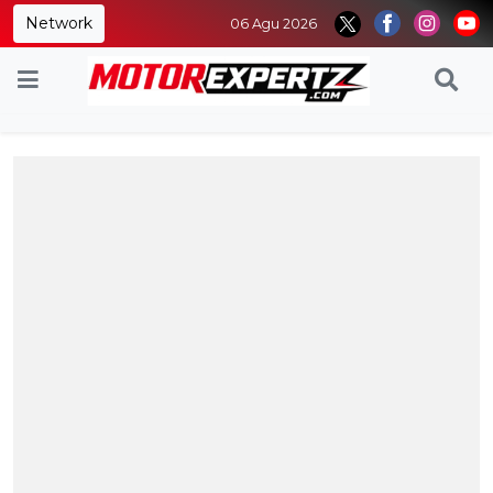
Network
06 Agu 2026