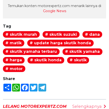
Temukan konten motorexpertz.com menarik lainnya di
Google News
Tag
# skutik murah
# skutik suzuki
# dana
# matik
# update harga skutik honda
# skutik yamaha terbaru
# skutik yamaha
# harga
# skutik honda
# skutik
# motor
Share
Share
WhatsApp
Facebook
Twitter
Telegram
LELANG MOTOREXPERTZ.COM
Selengkapnya