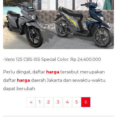
-Vario 125 CBS-ISS Special Color: Rp 24.400.000
Perlu diingat, daftar
harga
tersebut merupakan
daftar
harga
daerah Jakarta dan sewaktu-waktu
dapat berubah.
«
1
2
3
4
5
6