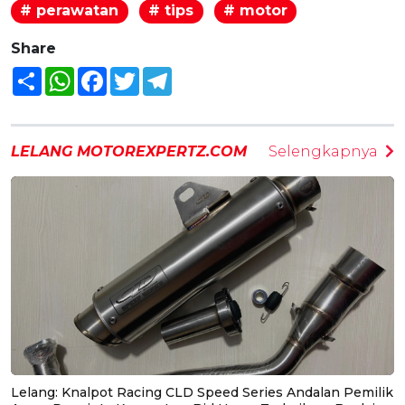
# perawatan
# tips
# motor
Share
Share
WhatsApp
Facebook
Twitter
Telegram
LELANG MOTOREXPERTZ.COM
Selengkapnya
Lelang: Knalpot Racing CLD Speed Series Andalan Pemilik