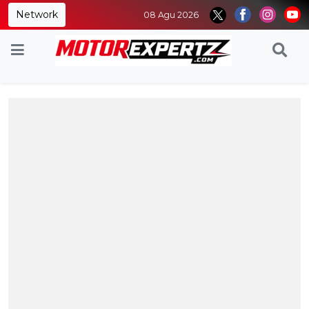
Network
08 Agu 2026