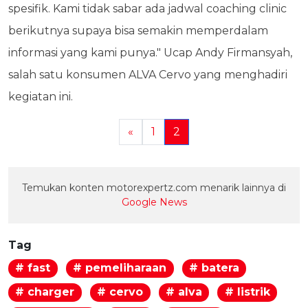
spesifik. Kami tidak sabar ada jadwal coaching clinic
berikutnya supaya bisa semakin memperdalam
informasi yang kami punya." Ucap Andy Firmansyah,
salah satu konsumen ALVA Cervo yang menghadiri
kegiatan ini.
«
1
2
Temukan konten motorexpertz.com menarik lainnya di
Google News
Tag
# fast
# pemeliharaan
# batera
# charger
# cervo
# alva
# listrik