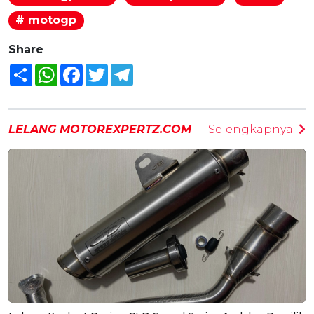
# motogp
Share
Share
WhatsApp
Facebook
Twitter
Telegram
LELANG MOTOREXPERTZ.COM
Selengkapnya