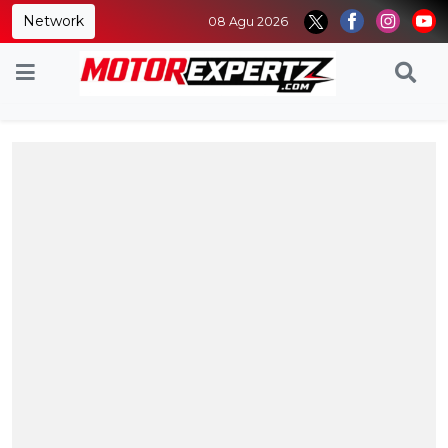
Network
08 Agu 2026