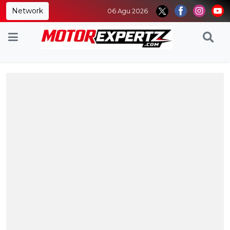
Network
06 Agu 2026