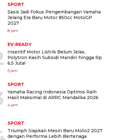
SPORT
1
Sasis Jadi Fokus Pengembangan Yamaha
Jelang Era Baru Motor 850cc MotoGP
2027
8 jam
EV-READY
2
Insentif Motor Listrik Belum Jelas,
Polytron Kasih Subsidi Mandiri hingga Rp
6,5 Juta!
5 jam
SPORT
3
Yamaha Racing Indonesia Optimis Raih
Hasil Maksimal di ARRC Mandalika 2026
4 jam
SPORT
4
Triumph Siapkan Mesin Baru Moto2 2027
dengan Performa Lebih Bertenaga