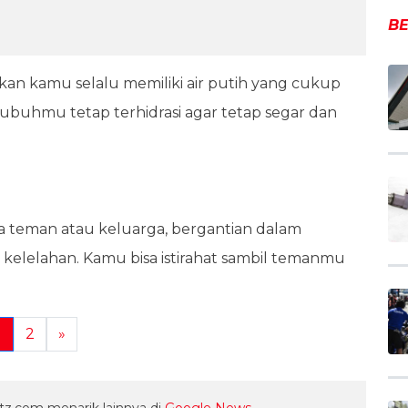
BE
ikan kamu selalu memiliki air putih yang cukup
ubuhmu tetap terhidrasi agar tetap segar dan
 teman atau keluarga, bergantian dalam
lelahan. Kamu bisa istirahat sambil temanmu
1
2
»
z.com menarik lainnya di
Google News