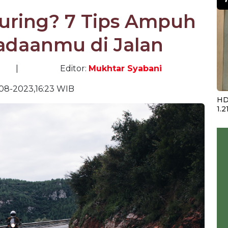
uring? 7 Tips Ampuh
adaanmu di Jalan
|
Editor:
Mukhtar Syabani
08-2023,16:23 WIB
HD
1.2