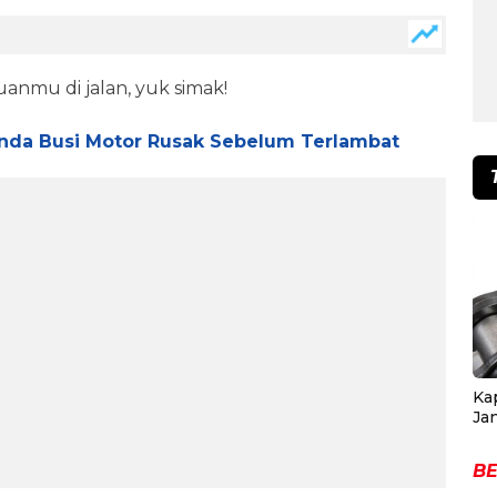
nmu di jalan, yuk simak!
anda Busi Motor Rusak Sebelum Terlambat
Ka
Ja
BE