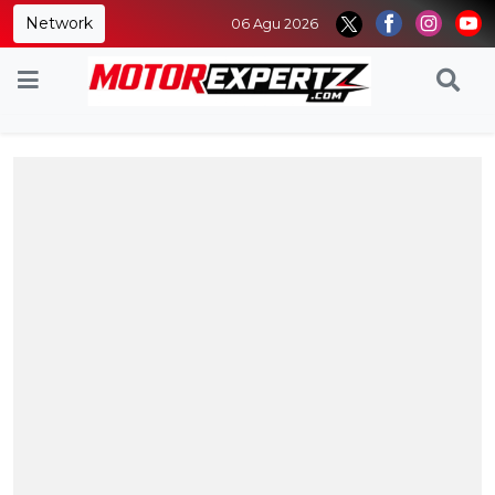
Network
06 Agu 2026