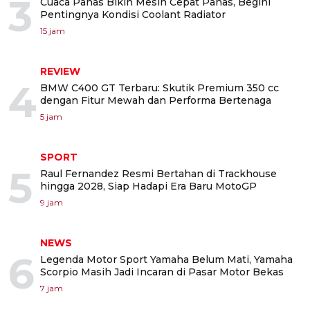
3
Cuaca Panas Bikin Mesin Cepat Panas, Begini
Pentingnya Kondisi Coolant Radiator
15 jam
REVIEW
4
BMW C400 GT Terbaru: Skutik Premium 350 cc
dengan Fitur Mewah dan Performa Bertenaga
5 jam
SPORT
5
Raul Fernandez Resmi Bertahan di Trackhouse
hingga 2028, Siap Hadapi Era Baru MotoGP
9 jam
NEWS
6
Legenda Motor Sport Yamaha Belum Mati, Yamaha
Scorpio Masih Jadi Incaran di Pasar Motor Bekas
7 jam