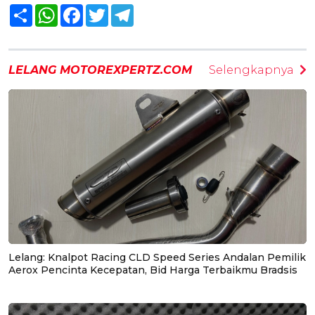
Share
WhatsApp
Facebook
Twitter
Telegram
LELANG MOTOREXPERTZ.COM
Selengkapnya
Lelang: Knalpot Racing CLD Speed Series Andalan Pemilik
Aerox Pencinta Kecepatan, Bid Harga Terbaikmu Bradsis