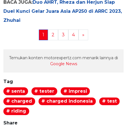
BACA JUGA:
Duo AHRT, Rheza dan Herjun Siap
Duel Kunci Gelar Juara Asia AP250 di ARRC 2023,
Zhuhai
1
2
3
4
»
Temukan konten motorexpertz.com menarik lainnya di
Google News
Tag
# senta
# tester
# impresi
# charged
# charged indonesia
# test
# riding
Share