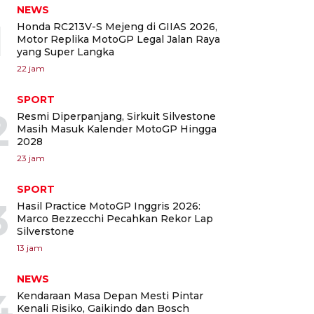
NEWS
1
Honda RC213V-S Mejeng di GIIAS 2026,
Motor Replika MotoGP Legal Jalan Raya
yang Super Langka
22 jam
SPORT
2
Resmi Diperpanjang, Sirkuit Silvestone
Masih Masuk Kalender MotoGP Hingga
2028
23 jam
SPORT
3
Hasil Practice MotoGP Inggris 2026:
Marco Bezzecchi Pecahkan Rekor Lap
Silverstone
13 jam
NEWS
4
Kendaraan Masa Depan Mesti Pintar
Kenali Risiko, Gaikindo dan Bosch