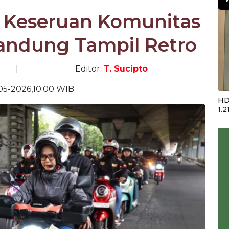
p Keseruan Komunitas
andung Tampil Retro
|
Editor:
T. Sucipto
05-2026,10:00 WIB
HD
1.2