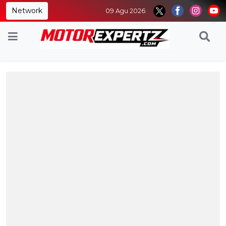
Network
09 Agu 2026