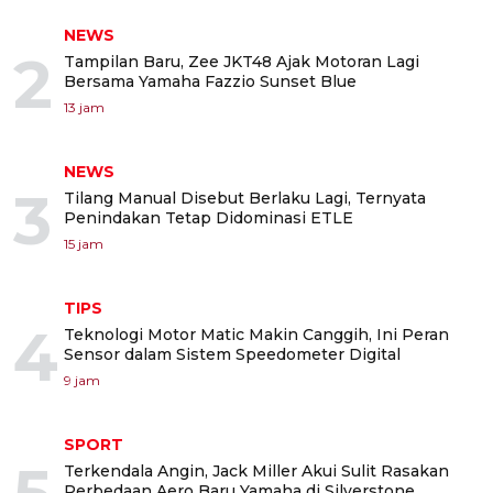
NEWS
2
Tampilan Baru, Zee JKT48 Ajak Motoran Lagi
Bersama Yamaha Fazzio Sunset Blue
13 jam
NEWS
3
Tilang Manual Disebut Berlaku Lagi, Ternyata
Penindakan Tetap Didominasi ETLE
15 jam
TIPS
4
Teknologi Motor Matic Makin Canggih, Ini Peran
Sensor dalam Sistem Speedometer Digital
9 jam
SPORT
Terkendala Angin, Jack Miller Akui Sulit Rasakan
Perbedaan Aero Baru Yamaha di Silverstone