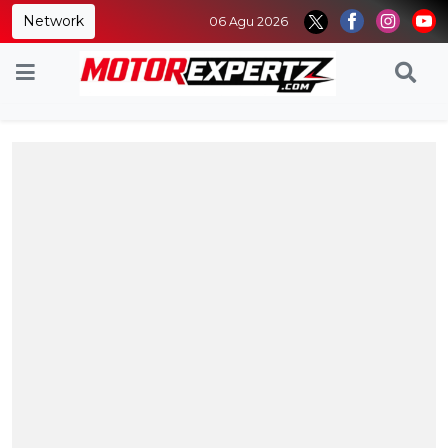
Network
06 Agu 2026