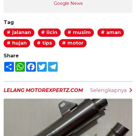
Google News
Tag
# jalanan
# licin
# musim
# aman
# hujan
# tips
# motor
Share
Share
WhatsApp
Facebook
Twitter
Telegram
LELANG MOTOREXPERTZ.COM
Selengkapnya