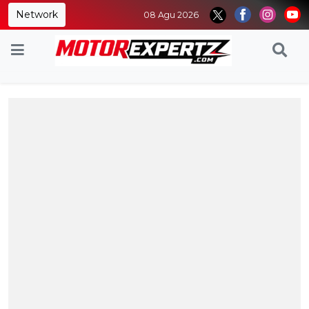
Network
08 Agu 2026