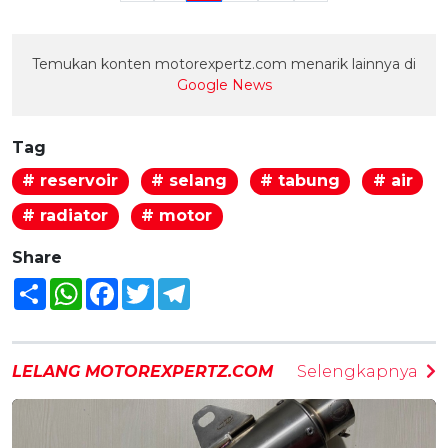
Temukan konten motorexpertz.com menarik lainnya di
Google News
Tag
# reservoir
# selang
# tabung
# air
# radiator
# motor
Share
Share
WhatsApp
Facebook
Twitter
Telegram
LELANG MOTOREXPERTZ.COM
Selengkapnya