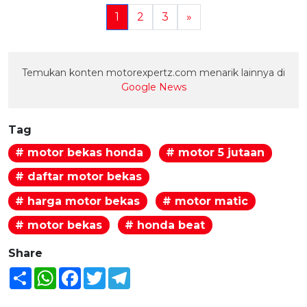
1
2
3
»
Temukan konten motorexpertz.com menarik lainnya di
Google News
Tag
# motor bekas honda
# motor 5 jutaan
# daftar motor bekas
# harga motor bekas
# motor matic
# motor bekas
# honda beat
Share
Share
WhatsApp
Facebook
Twitter
Telegram