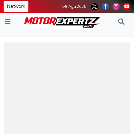
Network
08 Agu 2026