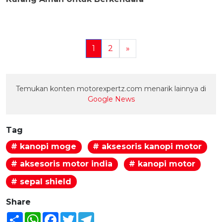
1
2
»
Temukan konten motorexpertz.com menarik lainnya di
Google News
Tag
# kanopi moge
# aksesoris kanopi motor
# aksesoris motor india
# kanopi motor
# sepal shield
Share
Share
WhatsApp
Facebook
Twitter
Telegram