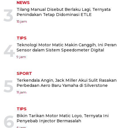
NEWS
3
Tilang Manual Disebut Berlaku Lagi, Ternyata
Penindakan Tetap Didominasi ETLE
15 jam
TIPS
4
Teknologi Motor Matic Makin Canggih, Ini Peran
Sensor dalam Sistem Speedometer Digital
9 jam
SPORT
5
Terkendala Angin, Jack Miller Akui Sulit Rasakan
Perbedaan Aero Baru Yamaha di Silverstone
11 jam
TIPS
6
Bikin Tarikan Motor Matic Loyo, Ternyata Ini
Penyebab Injector Bermasalah
6 jam