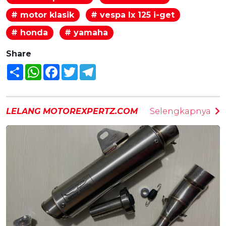
# motor klasik
# vespa lx 125 i-get
# honda
# yamaha
Share
Share
WhatsApp
Facebook
Twitter
Telegram
LELANG MOTOREXPERTZ.COM
Selengkapnya