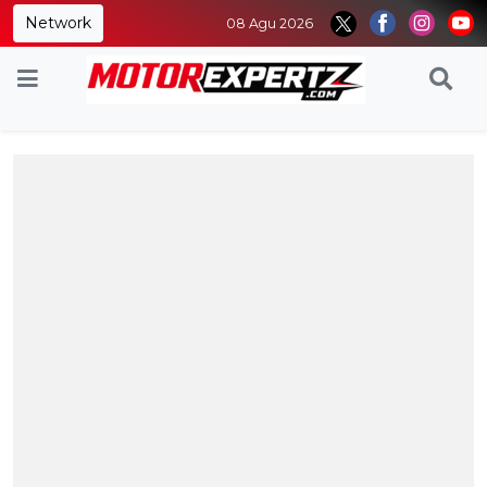
Network
08 Agu 2026