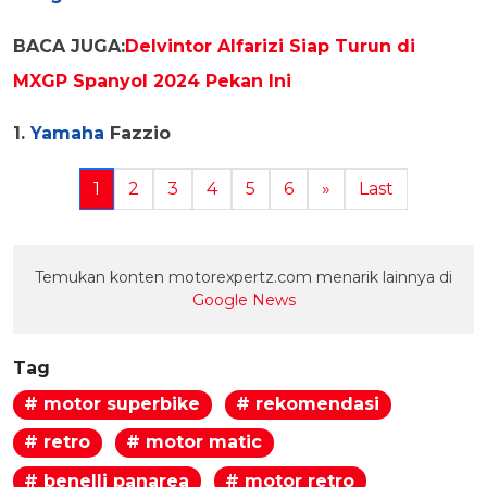
BACA JUGA:
Delvintor Alfarizi Siap Turun di
MXGP Spanyol 2024 Pekan Ini
1.
Yamaha
Fazzio
1
2
3
4
5
6
»
Last
Temukan konten motorexpertz.com menarik lainnya di
Google News
Tag
# motor superbike
# rekomendasi
# retro
# motor matic
# benelli panarea
# motor retro