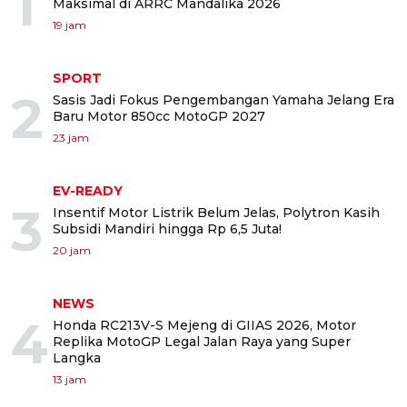
1
Maksimal di ARRC Mandalika 2026
19 jam
SPORT
2
Sasis Jadi Fokus Pengembangan Yamaha Jelang Era
Baru Motor 850cc MotoGP 2027
23 jam
EV-READY
3
Insentif Motor Listrik Belum Jelas, Polytron Kasih
Subsidi Mandiri hingga Rp 6,5 Juta!
20 jam
NEWS
4
Honda RC213V-S Mejeng di GIIAS 2026, Motor
Replika MotoGP Legal Jalan Raya yang Super
Langka
13 jam