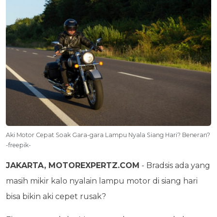
Aki Motor Cepat Soak Gara-gara Lampu Nyala Siang Hari? Beneran?
-freepik-
JAKARTA, MOTOREXPERTZ.COM
- Bradsis ada yang
masih mikir kalo nyalain lampu motor di siang hari
bisa bikin aki cepet rusak?