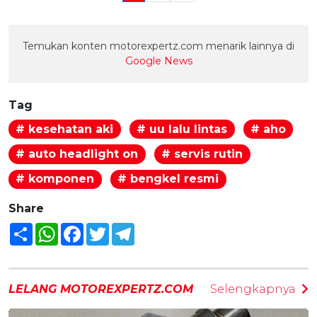
Temukan konten motorexpertz.com menarik lainnya di
Google News
Tag
# kesehatan aki
# uu lalu lintas
# aho
# auto headlight on
# servis rutin
# komponen
# bengkel resmi
Share
Share
WhatsApp
Facebook
Twitter
Telegram
LELANG MOTOREXPERTZ.COM
Selengkapnya