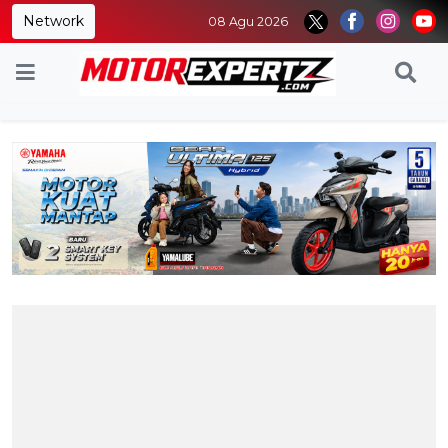
Network
08 Agu 2026